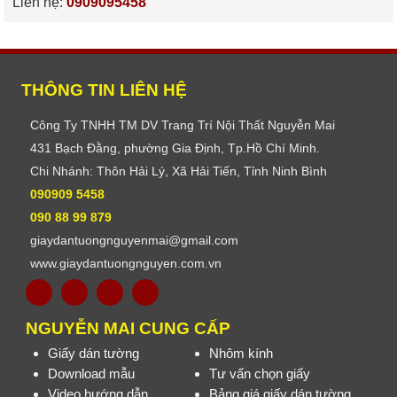
Liên hệ:
0909095458
THÔNG TIN LIÊN HỆ
Công Ty TNHH TM DV Trang Trí Nội Thất Nguyễn Mai
431 Bạch Đằng, phường Gia Định, Tp.Hồ Chí Minh.
Chi Nhánh: Thôn Hải Lý, Xã Hải Tiến, Tỉnh Ninh Bình
090909 5458
090 88 99 879
giaydantuongnguyenmai@gmail.com
www.giaydantuongnguyen.com.vn
NGUYỄN MAI CUNG CẤP
Giấy dán tường
Nhôm kính
Download mẫu
Tư vấn chọn giấy
Video hướng dẫn
Bảng giá giấy dán tường