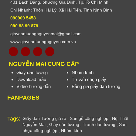
431 Bạch Đằng, phường Gia Định, Tp.Hồ Chí Minh.
Chi Nhánh: Thôn Hải Lý, Xã Hải Tiến, Tỉnh Ninh Bình
090909 5458
090 88 99 879
giaydantuongnguyenmai@gmail.com
www.giaydantuongnguyen.com.vn
NGUYỄN MAI CUNG CẤP
Giấy dán tường
Nhôm kính
Download mẫu
Tư vấn chọn giấy
Video hướng dẫn
Bảng giá giấy dán tường
FANPAGES
Tags:
Giấy dán Tường giá rẻ
,
Sàn gỗ công nghiệp
,
Nội Thất
Nguyễn Mai
,
Giấy dán tường
,
Tranh dán tường
,
Sàn
nhựa công nghiệp
,
Nhôm kính