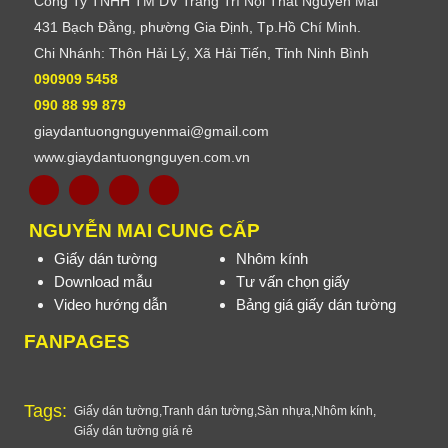
Công Ty TNHH TM DV Trang Trí Nội Thất Nguyễn Mai
431 Bạch Đằng, phường Gia Định, Tp.Hồ Chí Minh.
Chi Nhánh: Thôn Hải Lý, Xã Hải Tiến, Tỉnh Ninh Bình
090909 5458
090 88 99 879
giaydantuongnguyenmai@gmail.com
www.giaydantuongnguyen.com.vn
NGUYỄN MAI CUNG CẤP
Giấy dán tường
Nhôm kính
Download mẫu
Tư vấn chọn giấy
Video hướng dẫn
Bảng giá giấy dán tường
FANPAGES
Tags:
Giấy dán tường
,
Tranh dán tường
,
Sàn nhựa
,
Nhôm kính
,
Giấy dán tường giá rẻ