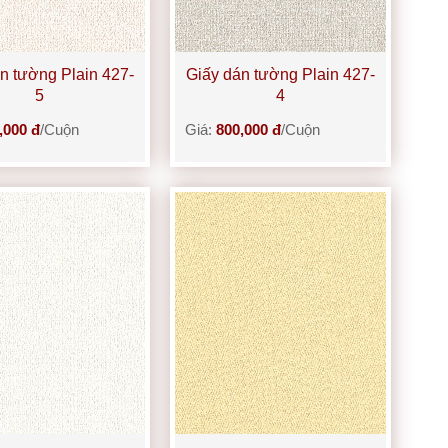
n tường Plain 427-
Giấy dán tường Plain 427-
5
4
,000 đ
/Cuộn
Giá:
800,000 đ
/Cuộn