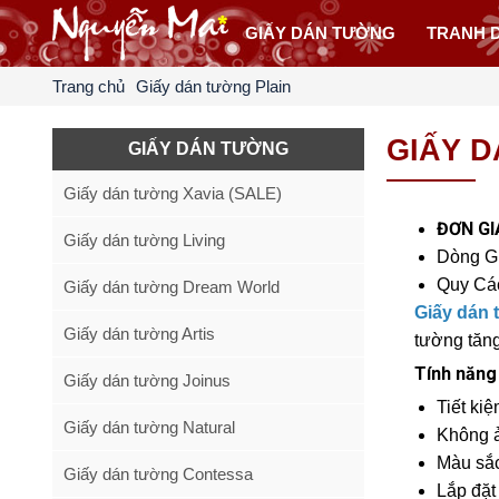
GIẤY DÁN TƯỜNG
TRANH 
Trang chủ
Giấy dán tường Plain
GIẤY 
GIẤY DÁN TƯỜNG
Giấy dán tường Xavia (SALE)
ĐƠN GI
Giấy dán tường Living
Dòng G
Quy Cá
Giấy dán tường Dream World
Giấy dán 
Giấy dán tường Artis
tường tăng
Tính năng
Giấy dán tường Joinus
Tiết kiệ
Giấy dán tường Natural
Không ả
Màu sắc
Giấy dán tường Contessa
Lắp đặt