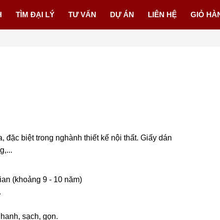
H
TÌM ĐẠI LÝ
TƯ VẤN
DỰ ÁN
LIÊN HỆ
GIỎ HÀ
a, đặc biệt trong nghành thiết kế nội thất. Giấy dán
,...
gian (khoảng 9 - 10 năm)
.
Nhanh, sạch, gọn.