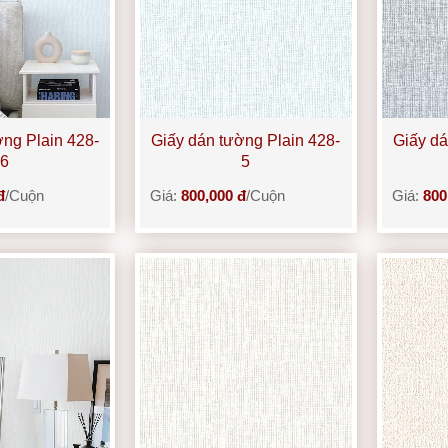
ờng Plain 428-
Giấy dán tường Plain 428-
Giấy dá
6
5
đ
/Cuộn
Giá:
800,000 đ
/Cuộn
Giá:
800