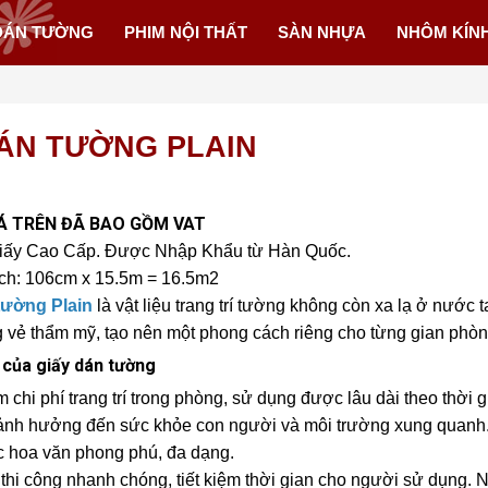
DÁN TƯỜNG
PHIM NỘI THẤT
SÀN NHỰA
NHÔM KÍN
DÁN TƯỜNG PLAIN
Á TRÊN ĐÃ BAO GỒM VAT
iấy Cao Cấp. Được Nhập Khẩu từ Hàn Quốc.
ch: 106cm x 15.5m = 16.5m2
tường Plain
là vật liệu trang trí tường không còn xa lạ ở nước t
 vẻ thẩm mỹ, tạo nên một phong cách riêng cho từng gian phòng
 của giấy dán tường
m chi phí trang trí trong phòng, sử dụng được lâu dài theo thời 
nh hưởng đến sức khỏe con người và môi trường xung quanh
 hoa văn phong phú, đa dạng.
 thi công nhanh chóng, tiết kiệm thời gian cho người sử dụng. 