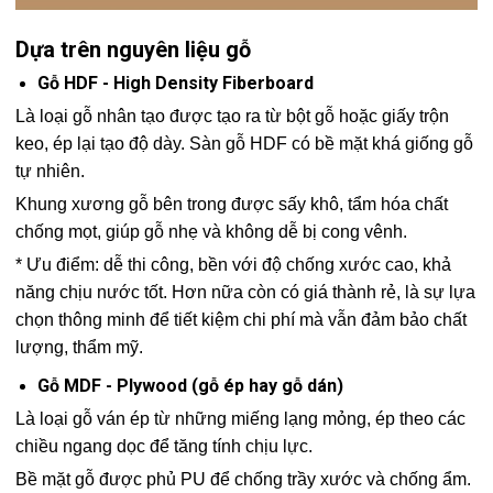
Dựa trên nguyên liệu gỗ
Gỗ HDF - High Density Fiberboard
Là loại gỗ nhân tạo được tạo ra từ bột gỗ hoặc giấy trộn
keo, ép lại tạo độ dày. Sàn gỗ HDF có bề mặt khá giống gỗ
tự nhiên.
Khung xương gỗ bên trong được sấy khô, tẩm hóa chất
chống mọt, giúp gỗ nhẹ và không dễ bị cong vênh.
* Ưu điểm: dễ thi công, bền với độ chống xước cao, khả
năng chịu nước tốt. Hơn nữa còn có giá thành rẻ, là sự lựa
chọn thông minh để tiết kiệm chi phí mà vẫn đảm bảo chất
lượng, thẩm mỹ.
Gỗ MDF - Plywood (gỗ ép hay gỗ dán)
Là loại gỗ ván ép từ những miếng lạng mỏng, ép theo các
chiều ngang dọc để tăng tính chịu lực.
Bề mặt gỗ được phủ PU để chống trầy xước và chống ẩm.