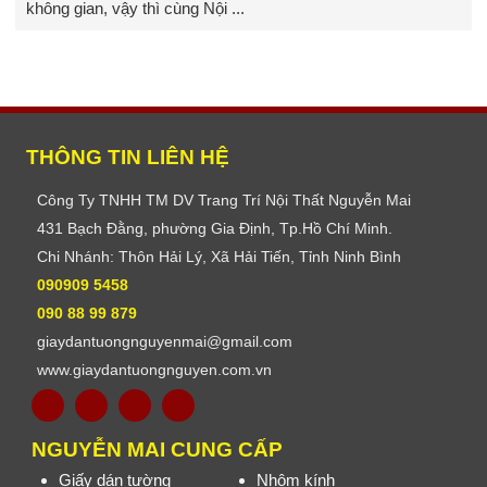
không gian, vậy thì cùng Nội ...
THÔNG TIN LIÊN HỆ
Công Ty TNHH TM DV Trang Trí Nội Thất Nguyễn Mai
431 Bạch Đằng, phường Gia Định, Tp.Hồ Chí Minh.
Chi Nhánh: Thôn Hải Lý, Xã Hải Tiến, Tỉnh Ninh Bình
090909 5458
090 88 99 879
giaydantuongnguyenmai@gmail.com
www.giaydantuongnguyen.com.vn
NGUYỄN MAI CUNG CẤP
Giấy dán tường
Nhôm kính