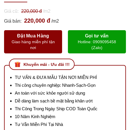
Giá cũ:
220,000 đ
/m2
220,000 đ
Giá bán:
/m2
Đặt Mua Hàng
Gọi tư vấn
Giao hàng miễn phí tận
Hotline: 0909095458
nơi
(Zalo)
Khuyến mãi - Ưu đãi !!!
TƯ VẤN & ĐƯA MẪU TẬN NƠI MIỄN PHÍ
Thi công chuyên nghiệp: Nhanh-Sạch-Gọn
An toàn với sức khỏe người sử dụng
Dễ dàng làm sạch bề mặt bằng khăn ướt
Thi Công Trong Ngày Ship COD Toàn Quốc
10 Năm Kinh Nghiệm
Tư Vẫn Miễn Phí Tại Nhà