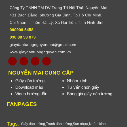
Công Ty TNHH TM DV Trang Trí Nội Thất Nguyễn Mai
431 Bạch Đằng, phường Gia Định, Tp.Hồ Chí Minh.
Chi Nhánh: Thôn Hải Lý, Xã Hải Tiến, Tỉnh Ninh Bình
090909 5458
090 88 99 879
giaydantuongnguyenmai@gmail.com
www.giaydantuongnguyen.com.vn
NGUYỄN MAI CUNG CẤP
Giấy dán tường
Nhôm kính
Download mẫu
Tư vấn chọn giấy
Video hướng dẫn
Bảng giá giấy dán tường
FANPAGES
Tags:
Giấy dán tường
,
Tranh dán tường
,
Sàn nhựa
,
Nhôm kính
,