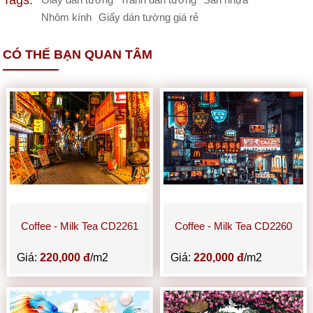
Tags:
Giấy dán tường
Tranh dán tường
Sàn nhựa
Nhôm kính
Giấy dán tường giá rẻ
CÓ THỂ BẠN QUAN TÂM
Coffee - Milk Tea CD2261
Coffee - Milk Tea CD2260
Giá:
220,000 đ
/m2
Giá:
220,000 đ
/m2