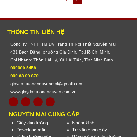
THÔNG TIN LIÊN HỆ
Công Ty TNHH TM DV Trang Trí Nội Thất Nguyễn Mai
431 Bạch Đằng, phường Gia Định, Tp.Hồ Chí Minh.
Chi Nhánh: Thôn Hải Lý, Xã Hải Tiến, Tỉnh Ninh Bình
090909 5458
090 88 99 879
giaydantuongnguyenmai@gmail.com
www.giaydantuongnguyen.com.vn
NGUYỄN MAI CUNG CẤP
Giấy dán tường
Nhôm kính
Download mẫu
Tư vấn chọn giấy
Video hướng dẫn
Bảng giá giấy dán tường