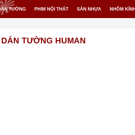
DÁN TƯỜNG
PHIM NỘI THẤT
SÀN NHỰA
NHÔM KÍN
 DÁN TƯỜNG HUMAN