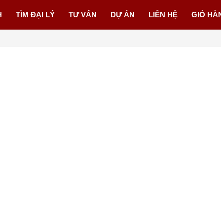
H
TÌM ĐẠI LÝ
TƯ VẤN
DỰ ÁN
LIÊN HỆ
GIỎ HÀ