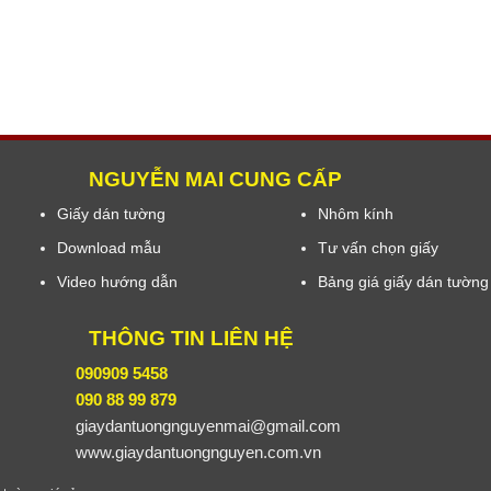
NGUYỄN MAI CUNG CẤP
Giấy dán tường
Nhôm kính
Download mẫu
Tư vấn chọn giấy
Video hướng dẫn
Bảng giá giấy dán tường
THÔNG TIN LIÊN HỆ
090909 5458
090 88 99 879
giaydantuongnguyenmai@gmail.com
www.giaydantuongnguyen.com.vn