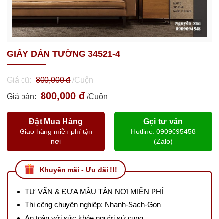
GIẤY DÁN TƯỜNG 34521-4
Giá cũ:
800,000 đ
/Cuộn
800,000 đ
Giá bán:
/Cuộn
Đặt Mua Hàng
Gọi tư vấn
Giao hàng miễn phí tận
Hotline: 0909095458
nơi
(Zalo)
Khuyến mãi - Ưu đãi !!!
TƯ VẤN & ĐƯA MẪU TẬN NƠI MIỄN PHÍ
Thi công chuyên nghiệp: Nhanh-Sạch-Gọn
An toàn với sức khỏe người sử dụng