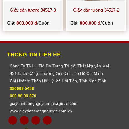
Giấy dán tường 34517-3
Giấy dán tường 34517-2
Giá:
800,000 đ
/Cuộn
Giá:
800,000 đ
/Cuộn
THÔNG TIN LIÊN HỆ
Công Ty TNHH TM DV Trang Trí Nội Thất Nguyễn Mai
431 Bạch Đằng, phường Gia Định, Tp.Hồ Chí Minh.
Chi Nhánh: Thôn Hải Lý, Xã Hải Tiến, Tỉnh Ninh Bình
090909 5458
090 88 99 879
giaydantuongnguyenmai@gmail.com
www.giaydantuongnguyen.com.vn