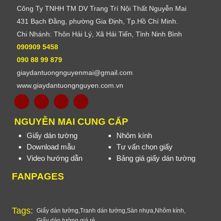
Công Ty TNHH TM DV Trang Trí Nội Thất Nguyễn Mai
431 Bạch Đằng, phường Gia Định, Tp.Hồ Chí Minh.
Chi Nhánh: Thôn Hải Lý, Xã Hải Tiến, Tỉnh Ninh Bình
090909 5458
090 88 99 879
giaydantuongnguyenmai@gmail.com
www.giaydantuongnguyen.com.vn
NGUYỄN MAI CUNG CẤP
Giấy dán tường
Nhôm kính
Download mẫu
Tư vấn chọn giấy
Video hướng dẫn
Bảng giá giấy dán tường
FANPAGES
Tags:
Giấy dán tường
,
Tranh dán tường
,
Sàn nhựa
,
Nhôm kính
,
Giấy dán tường giá rẻ