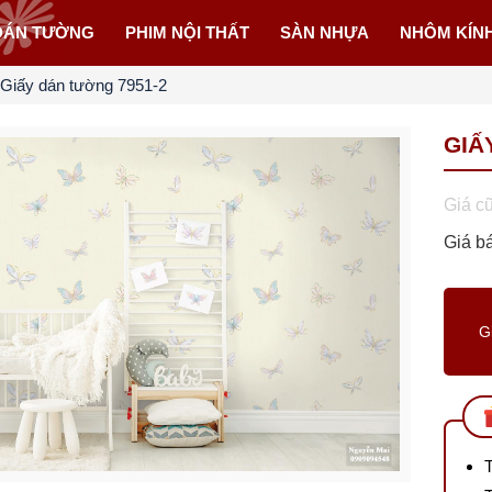
DÁN TƯỜNG
PHIM NỘI THẤT
SÀN NHỰA
NHÔM KÍN
Giấy dán tường 7951-2
GIẤ
Giá c
Giá b
G