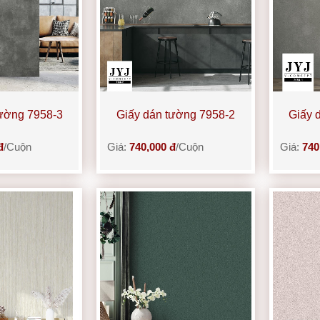
tường 7958-3
Giấy dán tường 7958-2
Giấy 
đ
/Cuộn
Giá:
740,000 đ
/Cuộn
Giá:
740