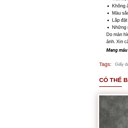
Không ả
Màu sắc
Lắp đặt
Những m
Do màn hìn
ảnh. Xin c
Mang mẫu 
Tags:
Giấy d
CÓ THỂ 