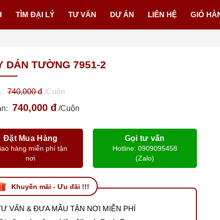
H
TÌM ĐẠI LÝ
TƯ VẤN
DỰ ÁN
LIÊN HỆ
GIỎ HÀ
Y DÁN TƯỜNG 7951-2
ũ:
740,000 đ
/Cuộn
740,000 đ
án:
/Cuộn
Đặt Mua Hàng
Gọi tư vấn
iao hàng miễn phí tận
Hotline: 0909095458
nơi
(Zalo)
Khuyến mãi - Ưu đãi !!!
TƯ VẤN & ĐƯA MẪU TẬN NƠI MIỄN PHÍ