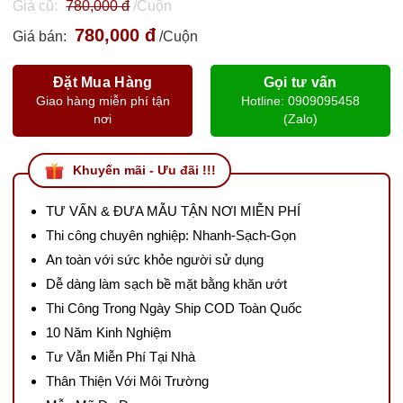
Giá cũ:
780,000 đ
/Cuộn
780,000 đ
Giá bán:
/Cuộn
Đặt Mua Hàng
Gọi tư vấn
Giao hàng miễn phí tận
Hotline: 0909095458
nơi
(Zalo)
Khuyến mãi - Ưu đãi !!!
TƯ VẤN & ĐƯA MẪU TẬN NƠI MIỄN PHÍ
Thi công chuyên nghiệp: Nhanh-Sạch-Gọn
An toàn với sức khỏe người sử dụng
Dễ dàng làm sạch bề mặt bằng khăn ướt
Thi Công Trong Ngày Ship COD Toàn Quốc
10 Năm Kinh Nghiệm
Tư Vẫn Miễn Phí Tại Nhà
Thân Thiện Với Môi Trường