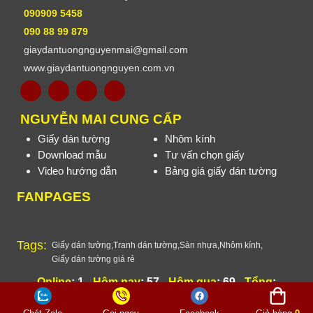
090909 5458
090 88 99 879
giaydantuongnguyenmai@gmail.com
www.giaydantuongnguyen.com.vn
NGUYỄN MAI CUNG CẤP
Giấy dán tường
Nhôm kính
Download mẫu
Tư vấn chọn giấy
Video hướng dẫn
Bảng giá giấy dán tường
FANPAGES
Tags:
Giấy dán tường
,
Tranh dán tường
,
Sàn nhựa
,
Nhôm kính
,
Giấy dán tường giá rẻ
Online
: 1 -
Hôm nay
: 57 -
Hôm qua
: 69 -
Tổng
:
258235
Thiết kế website
Vietnhan.co