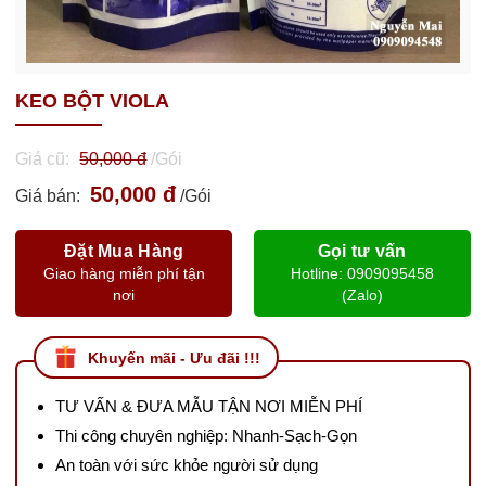
KEO BỘT VIOLA
Giá cũ:
50,000 đ
/Gói
50,000 đ
Giá bán:
/Gói
Đặt Mua Hàng
Gọi tư vấn
Giao hàng miễn phí tận
Hotline: 0909095458
nơi
(Zalo)
Khuyến mãi - Ưu đãi !!!
TƯ VẤN & ĐƯA MẪU TẬN NƠI MIỄN PHÍ
Thi công chuyên nghiệp: Nhanh-Sạch-Gọn
An toàn với sức khỏe người sử dụng