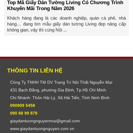
Top Mã Giấy Dán Tường Living Có Chương Trình
Khuyến Mãi Trong Năm 2026
Khách hàng đang là các doanh nghiệp, quán cà phê, nhà
hàng… đang tìm mẫu giấy dán tường Living đẹp nâng cấp
không gian, vậy thì cùng Nội ...
THÔNG TIN LIÊN HỆ
Công Ty TNHH TM DV Trang Trí Nội Thất Nguyễn Mai
431 Bạch Đằng, phường Gia Định, Tp.Hồ Chí Minh.
Chi Nhánh: Thôn Hải Lý, Xã Hải Tiến, Tỉnh Ninh Bình
090909 5458
090 88 99 879
giaydantuongnguyenmai@gmail.com
www.giaydantuongnguyen.com.vn