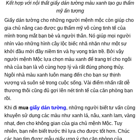
Kết hợp với nội thất giấy dán tường màu xanh tạo gu thẩm
mỹ ấn tượng
Giấy dán tường cho những người mệnh mộc còn giúp cho
gia chủ nâng cao được gu thẩm mỹ vô cùng tinh tế của
mình trong mắt bạn bè và người thân. Nó giúp mọi người
nhìn vào những hình cây lộc biếc nhã nhặn như một sự
khởi đầu mới đầy niềm tin và hy vọng tràn trề. Bởi vậy
người mệnh Mộc lựa chọn màu xanh để trang trí cho ngôi
nhà của bạn là vô cùng hợp lý và rất đúng phong thủy.
Ngôi nhà màu xanh luôn mang đến cho bạn sự thịnh
vượng và suôn sẻ trong cuộc sống. Vài điểm nhấn rất dễ
thương thôi cũng đủ gợi lên nét tinh tế của căn phòng bạn
rồi.
mua
Khi đi
giấy dán tường
, những người biết tư vấn cũng
khuyên sử dụng các màu như xanh lá, nâu, xanh lam, vàng
nhạt, đen cho không gian của gia chủ mệnh Mộc. Tuy
nhiên, bạn nên biết trước thì lựa cho được tốt hơn. Chúc
các bạn tìm được mẫu giấy ưng ý cho căn phòng của