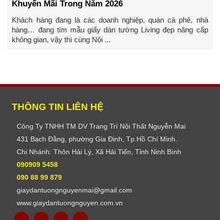
Khuyến Mãi Trong Năm 2026
Khách hàng đang là các doanh nghiệp, quán cà phê, nhà
hàng… đang tìm mẫu giấy dán tường Living đẹp nâng cấp
không gian, vậy thì cùng Nội ...
THÔNG TIN LIÊN HỆ
Công Ty TNHH TM DV Trang Trí Nội Thất Nguyễn Mai
431 Bạch Đằng, phường Gia Định, Tp.Hồ Chí Minh.
Chi Nhánh: Thôn Hải Lý, Xã Hải Tiến, Tỉnh Ninh Bình
090909 5458
090 88 99 879
giaydantuongnguyenmai@gmail.com
www.giaydantuongnguyen.com.vn