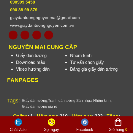
090909 5458
090 88 99 879
giaydantuongnguyenmai@gmail.com
www.giaydantuongnguyen.com.vn
NGUYỄN MAI CUNG CẤP
Giấy dán tường
Nhôm kính
Download mẫu
Tư vấn chọn giấy
Video hướng dẫn
Bảng giá giấy dán tường
FANPAGES
Tags:
Giấy dán tường
,
Tranh dán tường
,
Sàn nhựa
,
Nhôm kính
,
Giấy dán tường giá rẻ
Online
: 1 -
Hôm nay
: 210 -
Hôm qua
: 232 -
Tổng
:
258077
Thiết kế website
Vietnhan.co
Chát Zalo
Gọi ngay
Facebook
Giỏ hàng
0