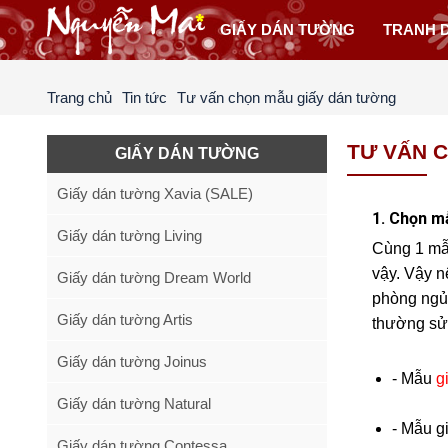
GIẤY DÁN TƯỜNG
TRANH 
Trang chủ
Tin tức
Tư vấn chọn mẫu giấy dán tường
TƯ VẤN 
GIẤY DÁN TƯỜNG
Giấy dán tường Xavia (SALE)
1. Chọn mẫ
Giấy dán tường Living
Cùng 1 mẫu
vậy. Vậy n
Giấy dán tường Dream World
phòng ngủ,
Giấy dán tường Artis
thường sử
Giấy dán tường Joinus
- Mẫu
g
Giấy dán tường Natural
- Mẫu g
Giấy dán tường Contessa