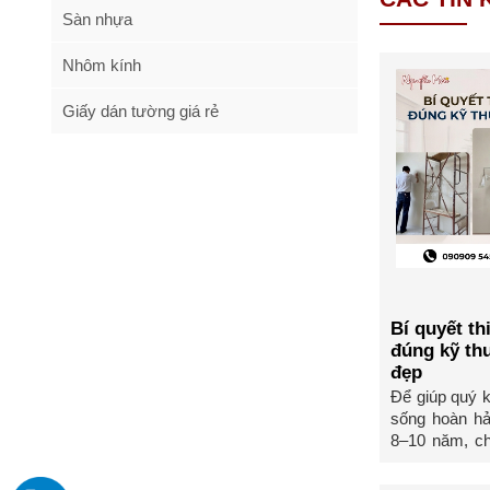
Sàn nhựa
Nhôm kính
Giấy dán tường giá rẻ
Bí quyết th
đúng kỹ thu
đẹp
Để giúp quý 
sống hoàn hả
8–10 năm, chu
Nguyễn ...