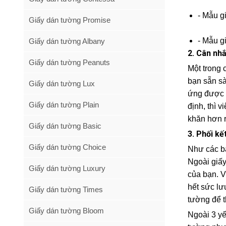
- Mẫu g
Giấy dán tường Promise
- Mẫu g
Giấy dán tường Albany
2. Cân nhắ
Giấy dán tường Peanuts
Một trong 
bạn sẵn sà
Giấy dán tường Lux
ứng được đ
Giấy dán tường Plain
định, thì 
khăn hơn r
Giấy dán tường Basic
3. Phối kế
Giấy dán tường Choice
Như các bạ
Ngoài giấy
Giấy dán tường Luxury
của bạn. V
hết sức lư
Giấy dán tường Times
tường để t
Giấy dán tường Bloom
Ngoài 3 yế