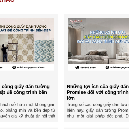
i công giấy dán tường
Những lợi ích của giấy dá
ật để công trình bền
Promise đối với công trìn
lớn
khách sở hữu một không gian
Trong số các dòng giấy dán tườ
o, phẳng mịn và bền đẹp từ
hiện nay, giấy dán tường Promi
yên gia kỹ thuật từ nội thất
như một giải pháp đột phá. 
khẩu trực tiếp ...