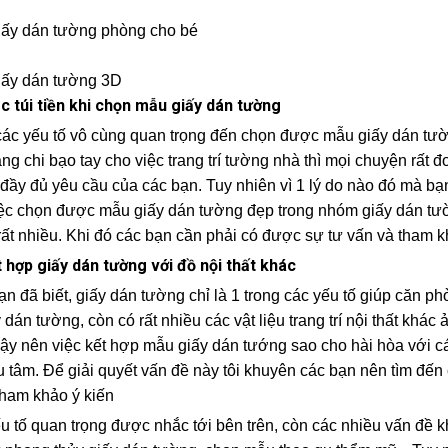
iấy dán tường phòng cho bé
iấy dán tường 3D
c túi tiền khi chọn mẫu giấy dán tường
các yếu tố vô cùng quan trọng đến chọn được mẫu giấy dán tườ
ng chi bạo tay cho việc trang trí tường nhà thì mọi chuyện rất
ầy đủ yêu cầu của các bạn. Tuy nhiên vì 1 lý do nào đó mà bạn
việc chọn được mẫu giấy dán tường đẹp trong nhóm giấy dán tườ
ất nhiều. Khi đó các bạn cần phải có được sự tư vấn và tham 
t hợp giấy dán tường với đồ nội thất khác
n đã biết, giấy dán tường chỉ là 1 trong các yếu tố giúp căn 
 dán tường, còn có rất nhiều các vật liệu trang trí nội thất kh
ậy nên việc kết hợp mẫu giấy dán tướng sao cho hài hòa với các 
u tâm. Để giải quyết vấn đề này tôi khuyên các bạn nên tìm đến
ham khảo ý kiến
u tố quan trọng được nhắc tới bên trên, còn các nhiều vấn đề