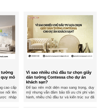
n tường
Vì sao nhiều chủ đầu tư chọn giấy
h quy mô
dán tường Contessa cho dự án
khách sạn?
ng cao cấp
Để tạo nên một diện mạo sang trọng, duy
se nổi lên
mỹ nhưng vẫn đảm bảo tối ưu chi phí vận
Được nhập
hành, nhiều chủ đầu tư và kiến trúc sư đã
tin dùng ...