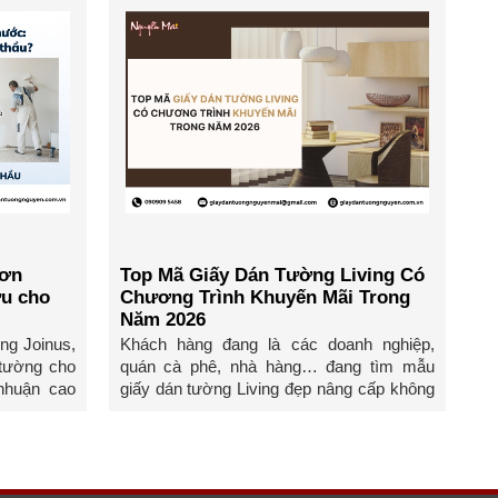
sơn
Top Mã Giấy Dán Tường Living Có
ưu cho
Chương Trình Khuyến Mãi Trong
Năm 2026
ng Joinus,
Khách hàng đang là các doanh nghiệp,
 tường cho
quán cà phê, nhà hàng… đang tìm mẫu
 nhuận cao
giấy dán tường Living đẹp nâng cấp không
gian, vậy thì cùng Nội ...