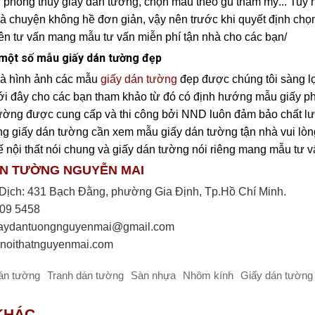
phong thủy giấy dán tường, chọn mẫu theo gu thẩm mỹ... Tuy nhi
ó là chuyện không hề đơn giản, vậy nên trước khi quyết định chọ
ên tư vấn mang mẫu tư vấn miễn phí tận nhà cho các bạn/
u một số mẫu giấy dán tường đẹp
là hình ảnh các mẫu
giấy dán tường
đẹp được chúng tôi sàng lọ
ới đây cho các bạn tham khảo từ đó có định hướng mẫu giấy 
ường được cung cấp và thi công bởi NND luôn đảm bảo chất lượ
g giấy dán tường cần xem mẫu giấy dán tường tận nhà vui lòng 
kế nội thất nói chung và giấy dán tường nói riêng mang mẫu tư 
ÁN TƯỜNG NGUYỄN MAI
Dịch: 431 Bạch Đằng, phường Gia Định, Tp.Hồ Chí Minh.
909 5458
iaydantuongnguyenmai@gmail.com
 noithatnguyenmai.com
án tường
Tranh dán tường
Sàn nhựa
Nhôm kính
Giấy dán tường 
KHÁC