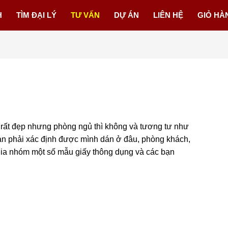
H
TÌM ĐẠI LÝ
TƯ VẤN
DỰ ÁN
LIÊN HỆ
GIỎ HÀ
 rất đẹp nhưng phòng ngủ thì không và tương tư như
bạn phải xác định được mình dán ở đâu, phòng khách,
 chia nhóm một số mẫu giấy thông dụng và các bạn