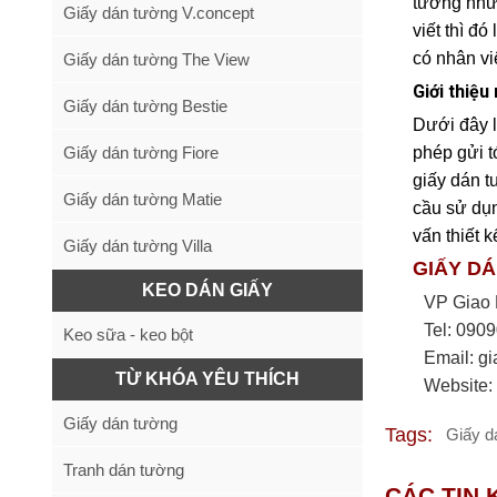
tường như 
Giấy dán tường V.concept
viết thì đ
có nhân vi
Giấy dán tường The View
Giới thiệ
Giấy dán tường Bestie
Dưới đây 
Giấy dán tường Fiore
phép gửi t
giấy dán t
Giấy dán tường Matie
cầu sử dụn
vấn thiết 
Giấy dán tường Villa
GIẤY D
KEO DÁN GIẤY
VP Giao 
Tel: 090
Keo sữa - keo bột
Email:
g
TỪ KHÓA YÊU THÍCH
Website:
Giấy dán tường
Tags:
Giấy d
Tranh dán tường
CÁC TIN 