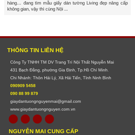
hàng… đang tìm mẫu giấy dán tường Living đẹp nâng cấp
không gian, vậy thì cùng Nội ...
THÔNG TIN LIÊN HỆ
Công Ty TNHH TM DV Trang Trí Nội Thất Nguyễn Mai
431 Bạch Đằng, phường Gia Định, Tp.Hồ Chí Minh.
Chi Nhánh: Thôn Hải Lý, Xã Hải Tiến, Tỉnh Ninh Bình
090909 5458
090 88 99 879
giaydantuongnguyenmai@gmail.com
www.giaydantuongnguyen.com.vn
NGUYỄN MAI CUNG CẤP