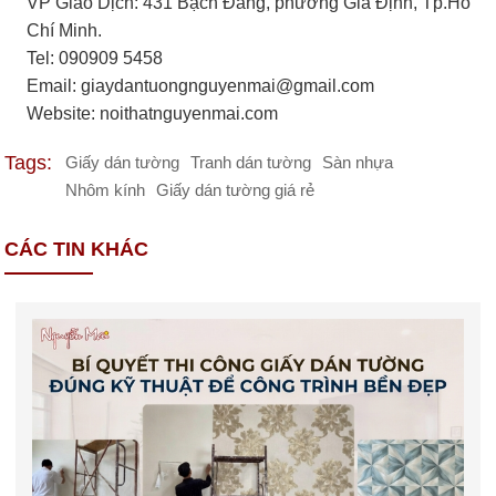
VP Giao Dịch: 431 Bạch Đằng, phường Gia Định, Tp.Hồ
Chí Minh.
Tel: 090909 5458
Email:
giaydantuongnguyenmai@gmail.com
Website: noithatnguyenmai.com
Tags:
Giấy dán tường
Tranh dán tường
Sàn nhựa
Nhôm kính
Giấy dán tường giá rẻ
CÁC TIN KHÁC