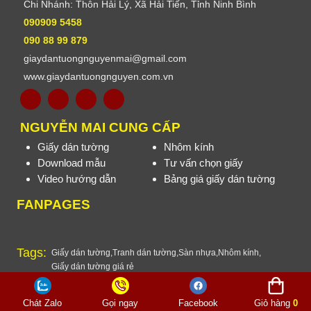
Chi Nhánh: Thôn Hải Lý, Xã Hải Tiến, Tỉnh Ninh Bình
090909 5458
090 88 99 879
giaydantuongnguyenmai@gmail.com
www.giaydantuongnguyen.com.vn
NGUYỄN MAI CUNG CẤP
Giấy dán tường
Nhôm kính
Download mẫu
Tư vấn chọn giấy
Video hướng dẫn
Bảng giá giấy dán tường
FANPAGES
Tags:
Giấy dán tường
,
Tranh dán tường
,
Sàn nhựa
,
Nhôm kính
,
Giấy dán tường giá rẻ
Online
: 1 -
Hôm nay
: 9 -
Hôm qua
: 69 -
Tổng
: 258187
Thiết kế website
Vietnhan.co
Chát Zalo
Gọi ngay
Facebook
Giỏ hàng
0