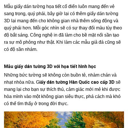
Mẫu giấy dán tường họa tiết cổ điển luôn mang đến vẻ
sang trọng, quý phái, bây giờ lại có thêm giấy dán tường
3D lại mang đến cho không gian nhà thêm sống động và
quý phái hơn. Mỗi góc nhìn sẽ có sự thay đổi màu tùy theo
độ bắt sáng. Công nghệ in đã làm cho bề mặt nổi sần tạo
ra sự mô phỏng như thật. Khi làm các mẫu giả đá cũng sẽ
có độ sần nhám.
Mẫu giấy dán tường 3D với họa tiết hình học
Những bức tường sẽ không còn buồn tẻ, nhàm chán và
iấy dán tường Hàn Quốc cao cấp 3D
nhạt nhòa nữa. G
sẽ
mang lại cho bạn sự thích thú, cảm giác mới mẻ khi được
hòa mình vào một không gian siêu thực, phá cách mà khó
có thể tìm thấy ở trong đời thực.