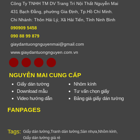
Công Ty TNHH TM DV Trang Trí Nội Thất Nguyễn Mai
431 Bạch Đằng, phường Gia Định, Tp.Hồ Chí Minh.
Chi Nhánh: Thôn Hải Lý, Xã Hải Tiến, Tỉnh Ninh Bình
090909 5458
090 88 99 879
giaydantuongnguyenmai@gmail.com
www.giaydantuongnguyen.com.vn
NGUYỄN MAI CUNG CẤP
Giấy dán tường
Nhôm kính
Download mẫu
Tư vấn chọn giấy
Video hướng dẫn
Bảng giá giấy dán tường
FANPAGES
Tags:
Giấy dán tường
,
Tranh dán tường
,
Sàn nhựa
,
Nhôm kính
,
Giấy dán tường giá rẻ