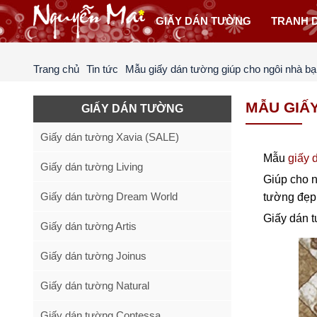
GIẤY DÁN TƯỜNG
TRANH 
Trang chủ
Tin tức
Mẫu giấy dán tường giúp cho ngôi nhà b
MẪU GIẤ
GIẤY DÁN TƯỜNG
Giấy dán tường Xavia (SALE)
Mẫu
giấy 
Giấy dán tường Living
Giúp cho n
Giấy dán tường Dream World
tường đẹp
Giấy dán t
Giấy dán tường Artis
Giấy dán tường Joinus
Giấy dán tường Natural
Giấy dán tường Contessa