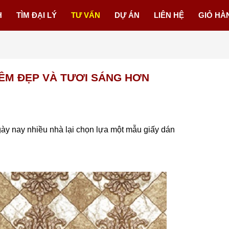
H
TÌM ĐẠI LÝ
TƯ VẤN
DỰ ÁN
LIÊN HỆ
GIỎ HÀ
ÊM ĐẸP VÀ TƯƠI SÁNG HƠN
ày nay nhiều nhà lại chọn lựa một mẫu giấy dán