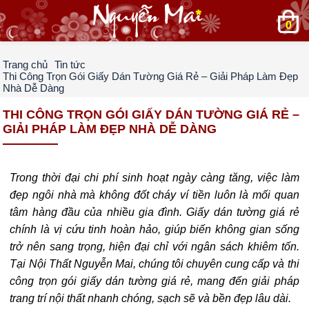
0
Trang chủ
Tin tức
Thi Công Trọn Gói Giấy Dán Tường Giá Rẻ – Giải Pháp Làm Đẹp
Nhà Dễ Dàng
THI CÔNG TRỌN GÓI GIẤY DÁN TƯỜNG GIÁ RẺ –
GIẢI PHÁP LÀM ĐẸP NHÀ DỄ DÀNG
Trong thời đại chi phí sinh hoạt ngày càng tăng, việc làm
đẹp ngôi nhà mà không đốt cháy ví tiền luôn là mối quan
tâm hàng đầu của nhiều gia đình. Giấy dán tường giá rẻ
chính là vị cứu tinh hoàn hảo, giúp biến không gian sống
trở nên sang trọng, hiện đại chỉ với ngân sách khiêm tốn.
Tại Nội Thất Nguyễn Mai, chúng tôi chuyên cung cấp và thi
công trọn gói giấy dán tường giá rẻ, mang đến giải pháp
trang trí nội thất nhanh chóng, sạch sẽ và bền đẹp lâu dài.