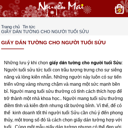
0
Trang chủ
Tin tức
GIẤY DÁN TƯỜNG CHO NGƯỜI TUỔI SỬU
GIẤY DÁN TƯỜNG CHO NGƯỜI TUỔI SỬU
giấy dán tường cho người tuổi Sửu
Những lưu ý khi chọn
:
Người tuổi sửu tức tuổi con trâu tượng trưng cho sự siêng
năng và lòng kiên nhẫn. Những người này luôn có sự tiến
triển vững vàng nhưng chậm và mang một sức mạnh bền
bỉ. Người mang tuổi sửu thường có tính cách thích hợp để
trở thành một nhà khoa học.. Người mang tuổi sửu thường
điềm tĩnh và kiên định nhưng rất bướng bỉnh. Vì thế, để có
thể kinh doanh tốt thì người tuổi Sửu cần chú ý đến phong
thủy, một trong số đó là cách chọn giấy dán tường hợp với
tuổi . Cùng một mẫu giấy dán tường nhưng có thể đẹp với