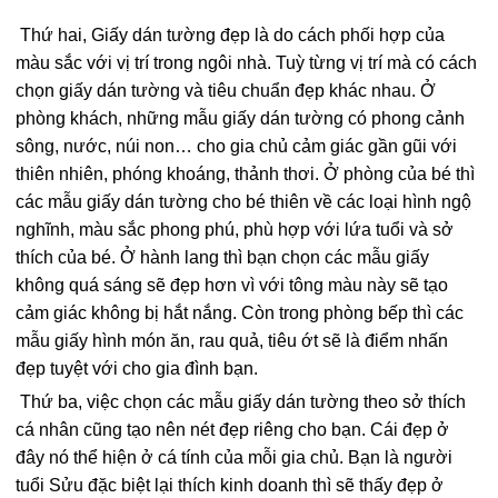
Thứ hai, Giấy dán tường đẹp là do cách phối hợp của
màu sắc với vị trí trong ngôi nhà. Tuỳ từng vị trí mà có cách
chọn giấy dán tường và tiêu chuẩn đẹp khác nhau. Ở
phòng khách, những mẫu giấy dán tường có phong cảnh
sông, nước, núi non… cho gia chủ cảm giác gần gũi với
thiên nhiên, phóng khoáng, thảnh thơi. Ở phòng của bé thì
các mẫu giấy dán tường cho bé thiên về các loại hình ngộ
nghĩnh, màu sắc phong phú, phù hợp với lứa tuổi và sở
thích của bé. Ở hành lang thì bạn chọn các mẫu giấy
không quá sáng sẽ đẹp hơn vì với tông màu này sẽ tạo
cảm giác không bị hắt nắng. Còn trong phòng bếp thì các
mẫu giấy hình món ăn, rau quả, tiêu ớt sẽ là điểm nhấn
đẹp tuyệt với cho gia đình bạn.
Thứ ba, việc chọn các mẫu giấy dán tường theo sở thích
cá nhân cũng tạo nên nét đẹp riêng cho bạn. Cái đẹp ở
đây nó thể hiện ở cá tính của mỗi gia chủ. Bạn là người
tuổi Sửu đặc biệt lại thích kinh doanh thì sẽ thấy đẹp ở