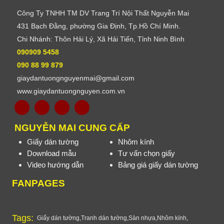
Công Ty TNHH TM DV Trang Trí Nội Thất Nguyễn Mai
431 Bạch Đằng, phường Gia Định, Tp.Hồ Chí Minh.
Chi Nhánh: Thôn Hải Lý, Xã Hải Tiến, Tỉnh Ninh Bình
090909 5458
090 88 99 879
giaydantuongnguyenmai@gmail.com
www.giaydantuongnguyen.com.vn
NGUYỄN MAI CUNG CẤP
Giấy dán tường
Nhôm kính
Download mẫu
Tư vấn chọn giấy
Video hướng dẫn
Bảng giá giấy dán tường
FANPAGES
Tags:
Giấy dán tường
,
Tranh dán tường
,
Sàn nhựa
,
Nhôm kính
,