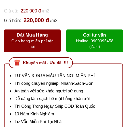
Giá cũ:
220,000 đ
/m2
220,000 đ
Giá bán:
/m2
Đặt Mua Hàng
Gọi tư vấn
Giao hàng miễn phí tận
Hotline: 0909095458
nơi
(Zalo)
Khuyến mãi - Ưu đãi !!!
TƯ VẤN & ĐƯA MẪU TẬN NƠI MIỄN PHÍ
Thi công chuyên nghiệp: Nhanh-Sạch-Gọn
An toàn với sức khỏe người sử dụng
Dễ dàng làm sạch bề mặt bằng khăn ướt
Thi Công Trong Ngày Ship COD Toàn Quốc
10 Năm Kinh Nghiệm
Tư Vẫn Miễn Phí Tại Nhà