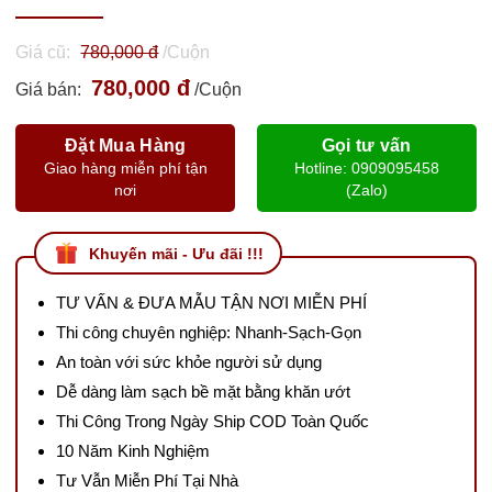
Giá cũ:
780,000 đ
/Cuộn
780,000 đ
Giá bán:
/Cuộn
Đặt Mua Hàng
Gọi tư vấn
Giao hàng miễn phí tận
Hotline: 0909095458
nơi
(Zalo)
Khuyến mãi - Ưu đãi !!!
TƯ VẤN & ĐƯA MẪU TẬN NƠI MIỄN PHÍ
Thi công chuyên nghiệp: Nhanh-Sạch-Gọn
An toàn với sức khỏe người sử dụng
Dễ dàng làm sạch bề mặt bằng khăn ướt
Thi Công Trong Ngày Ship COD Toàn Quốc
10 Năm Kinh Nghiệm
Tư Vẫn Miễn Phí Tại Nhà