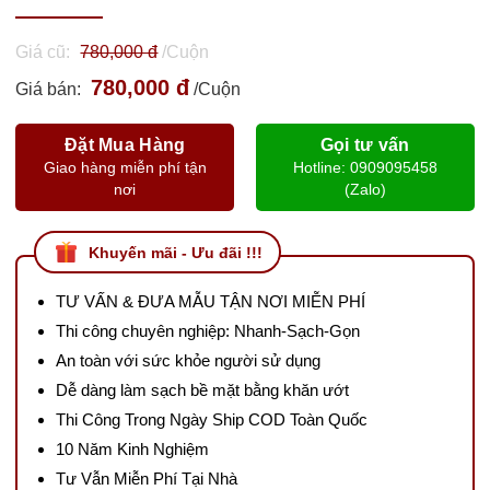
Giá cũ:
780,000 đ
/Cuộn
780,000 đ
Giá bán:
/Cuộn
Đặt Mua Hàng
Gọi tư vấn
Giao hàng miễn phí tận
Hotline: 0909095458
nơi
(Zalo)
Khuyến mãi - Ưu đãi !!!
TƯ VẤN & ĐƯA MẪU TẬN NƠI MIỄN PHÍ
Thi công chuyên nghiệp: Nhanh-Sạch-Gọn
An toàn với sức khỏe người sử dụng
Dễ dàng làm sạch bề mặt bằng khăn ướt
Thi Công Trong Ngày Ship COD Toàn Quốc
10 Năm Kinh Nghiệm
Tư Vẫn Miễn Phí Tại Nhà