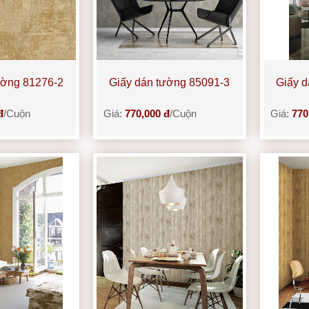
ường 81276-2
Giấy dán tường 85091-3
Giấy d
đ
/Cuộn
Giá:
770,000 đ
/Cuộn
Giá:
770