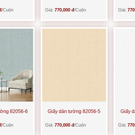
đ
/Cuộn
Giá:
770,000 đ
/Cuộn
Giá:
770
ường 82056-6
Giấy dán tường 82056-5
Giấy d
đ
/Cuộn
Giá:
770,000 đ
/Cuộn
Giá:
770