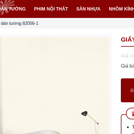
DÁN TƯỜNG
PHIM NỘI THẤT
SÀN NHỰA
NHÔM KÍN
 dán tường 82056-1
GIẤ
Giá c
Giá b
G