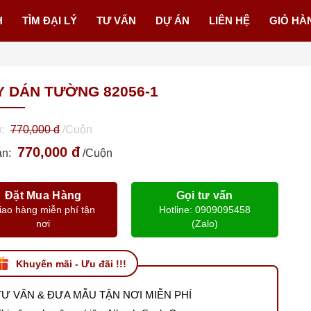
H
TÌM ĐẠI LÝ
TƯ VẤN
DỰ ÁN
LIÊN HỆ
GIỎ HÀ
Y DÁN TƯỜNG 82056-1
ũ:
770,000 đ
/Cuộn
770,000 đ
án:
/Cuộn
Đặt Mua Hàng
Gọi tư vấn
iao hàng miễn phí tận
Hotline: 0909095458
nơi
(Zalo)
Khuyến mãi - Ưu đãi !!!
TƯ VẤN & ĐƯA MẪU TẬN NƠI MIỄN PHÍ