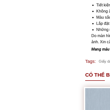
Tiết kiệ
Không ả
Màu sắc
Lắp đặt
Những m
Do màn hìn
ảnh. Xin c
Mang mẫu 
Tags:
Giấy d
CÓ THỂ 