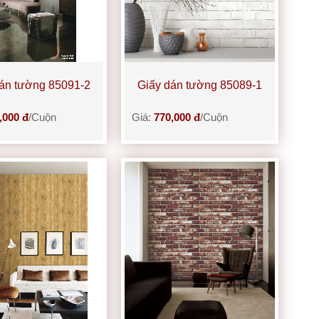
án tường 85091-2
Giấy dán tường 85089-1
,000 đ
/Cuộn
Giá:
770,000 đ
/Cuộn