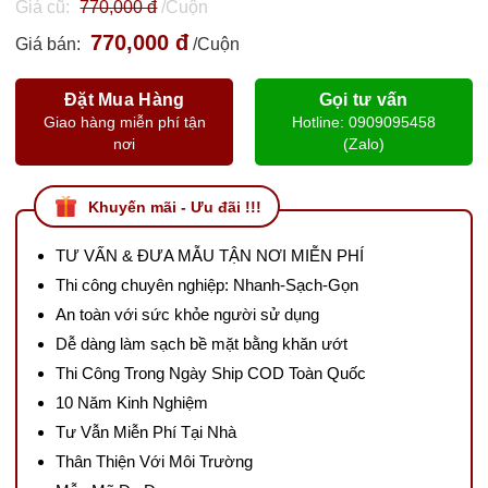
Giá cũ:
770,000 đ
/Cuộn
770,000 đ
Giá bán:
/Cuộn
Đặt Mua Hàng
Gọi tư vấn
Giao hàng miễn phí tận
Hotline: 0909095458
nơi
(Zalo)
Khuyến mãi - Ưu đãi !!!
TƯ VẤN & ĐƯA MẪU TẬN NƠI MIỄN PHÍ
Thi công chuyên nghiệp: Nhanh-Sạch-Gọn
An toàn với sức khỏe người sử dụng
Dễ dàng làm sạch bề mặt bằng khăn ướt
Thi Công Trong Ngày Ship COD Toàn Quốc
10 Năm Kinh Nghiệm
Tư Vẫn Miễn Phí Tại Nhà
Thân Thiện Với Môi Trường