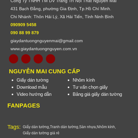
Công Ty TNHH TM DV Trang Trí Nội Thất Nguyễn Mai
431 Bạch Đằng, phường Gia Định, Tp.Hồ Chí Minh.
Chi Nhánh: Thôn Hải Lý, Xã Hải Tiến, Tỉnh Ninh Bình
090909 5458
090 88 99 879
giaydantuongnguyenmai@gmail.com
www.giaydantuongnguyen.com.vn
NGUYỄN MAI CUNG CẤP
Giấy dán tường
Nhôm kính
Download mẫu
Tư vấn chọn giấy
Video hướng dẫn
Bảng giá giấy dán tường
FANPAGES
Tags:
Giấy dán tường
,
Tranh dán tường
,
Sàn nhựa
,
Nhôm kính
,
Giấy dán tường giá rẻ