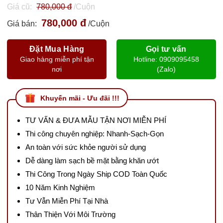
Giá cũ:
780,000 đ
/Cuộn
780,000 đ
Giá bán:
/Cuộn
Đặt Mua Hàng
Gọi tư vấn
Giao hàng miễn phí tận
Hotline: 0909095458
nơi
(Zalo)
Khuyến mãi - Ưu đãi !!!
TƯ VẤN & ĐƯA MẪU TẬN NƠI MIỄN PHÍ
Thi công chuyên nghiệp: Nhanh-Sạch-Gọn
An toàn với sức khỏe người sử dụng
Dễ dàng làm sạch bề mặt bằng khăn ướt
Thi Công Trong Ngày Ship COD Toàn Quốc
10 Năm Kinh Nghiệm
Tư Vẫn Miễn Phí Tại Nhà
Thân Thiện Với Môi Trường