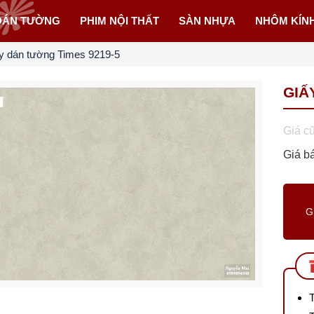
DÁN TƯỜNG
PHIM NỘI THẤT
SÀN NHỰA
NHÔM KÍN
y dán tường Times 9219-5
GIẤ
Giá c
Giá b
G