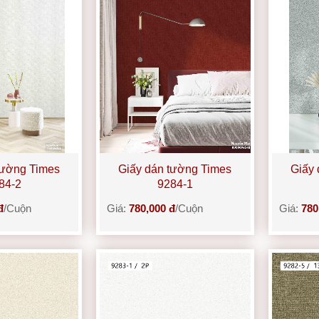
tường Times
Giấy dán tường Times
Giấy 
84-2
9284-1
đ
/Cuộn
Giá:
780,000 đ
/Cuộn
Giá:
780