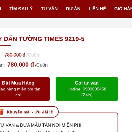
H
TÌM ĐẠI LÝ
TƯ VẤN
DỰ ÁN
LIÊN HỆ
GIỎ HÀ
Y DÁN TƯỜNG TIMES 9219-5
ũ:
780,000 đ
/Cuộn
780,000 đ
án:
/Cuộn
Đặt Mua Hàng
Gọi tư vấn
iao hàng miễn phí tận
Hotline: 0909095458
nơi
(Zalo)
Khuyến mãi - Ưu đãi !!!
TƯ VẤN & ĐƯA MẪU TẬN NƠI MIỄN PHÍ