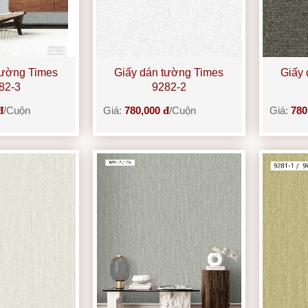
tường Times
Giấy dán tường Times
Giấy 
82-3
9282-2
đ
/Cuộn
Giá:
780,000 đ
/Cuộn
Giá:
780