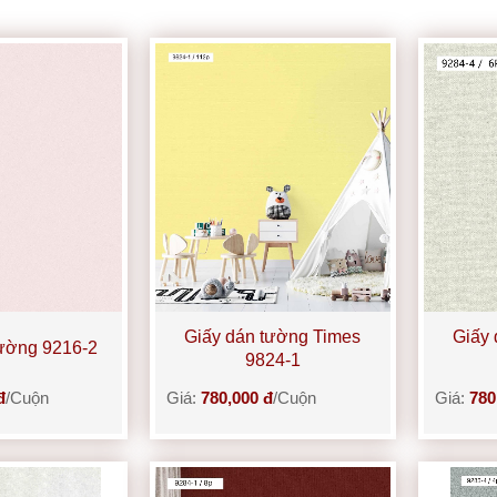
Giấy dán tường Times
Giấy 
tường 9216-2
9824-1
đ
/Cuộn
Giá:
780,000 đ
/Cuộn
Giá:
780