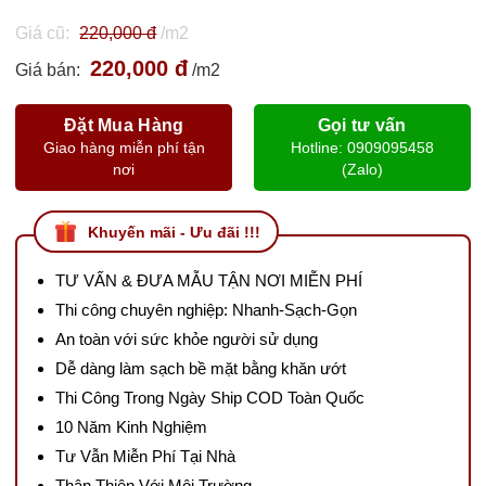
Giá cũ:
220,000 đ
/m2
220,000 đ
Giá bán:
/m2
Đặt Mua Hàng
Gọi tư vấn
Giao hàng miễn phí tận
Hotline: 0909095458
nơi
(Zalo)
Khuyến mãi - Ưu đãi !!!
TƯ VẤN & ĐƯA MẪU TẬN NƠI MIỄN PHÍ
Thi công chuyên nghiệp: Nhanh-Sạch-Gọn
An toàn với sức khỏe người sử dụng
Dễ dàng làm sạch bề mặt bằng khăn ướt
Thi Công Trong Ngày Ship COD Toàn Quốc
10 Năm Kinh Nghiệm
Tư Vẫn Miễn Phí Tại Nhà
Thân Thiện Với Môi Trường