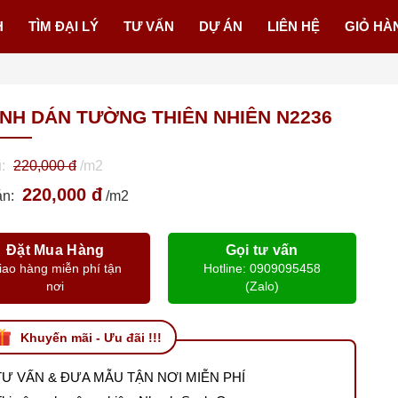
H
TÌM ĐẠI LÝ
TƯ VẤN
DỰ ÁN
LIÊN HỆ
GIỎ HÀ
NH DÁN TƯỜNG THIÊN NHIÊN N2236
ũ:
220,000 đ
/m2
220,000 đ
án:
/m2
Đặt Mua Hàng
Gọi tư vấn
iao hàng miễn phí tận
Hotline: 0909095458
nơi
(Zalo)
Khuyến mãi - Ưu đãi !!!
TƯ VẤN & ĐƯA MẪU TẬN NƠI MIỄN PHÍ