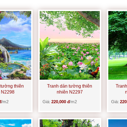
 tường thiên
Tranh dán tường thiên
Tranh
n N2298
nhiên N2297
đ
/m2
Giá:
220,000 đ
/m2
Giá:
220