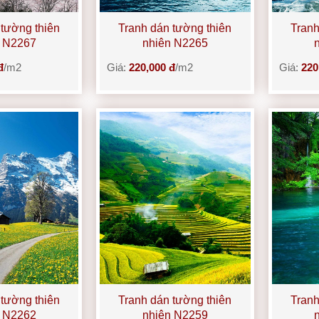
 tường thiên
Tranh dán tường thiên
Tranh
n N2267
nhiên N2265
đ
/m2
Giá:
220,000 đ
/m2
Giá:
220
 tường thiên
Tranh dán tường thiên
Tranh
n N2262
nhiên N2259