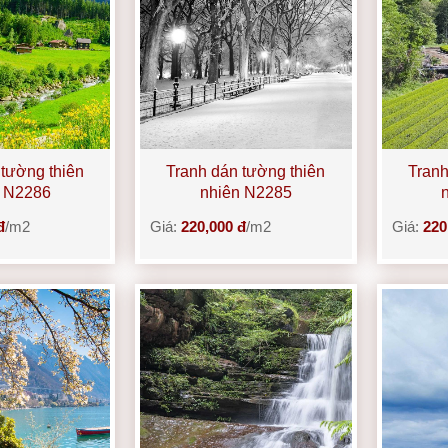
 tường thiên
Tranh dán tường thiên
Tranh
n N2286
nhiên N2285
đ
/m2
Giá:
220,000 đ
/m2
Giá:
220