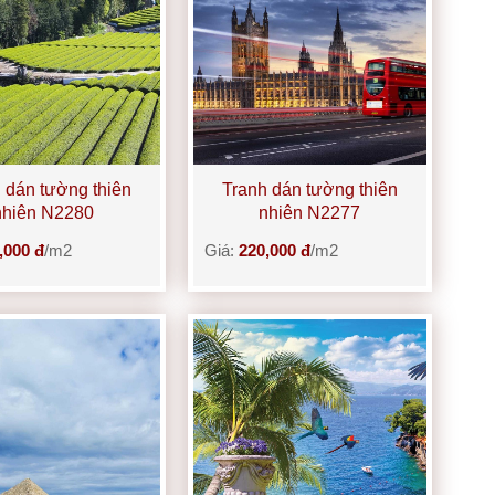
 dán tường thiên
Tranh dán tường thiên
nhiên N2280
nhiên N2277
,000 đ
/m2
Giá:
220,000 đ
/m2