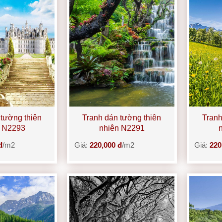
 tường thiên
Tranh dán tường thiên
Tranh
n N2293
nhiên N2291
đ
/m2
Giá:
220,000 đ
/m2
Giá:
220