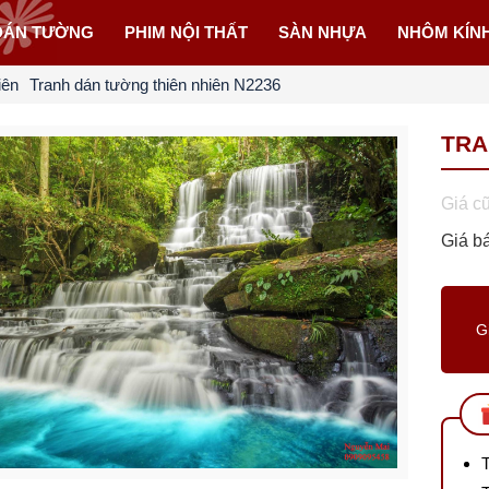
DÁN TƯỜNG
PHIM NỘI THẤT
SÀN NHỰA
NHÔM KÍN
iên
Tranh dán tường thiên nhiên N2236
TRA
Giá c
Giá b
G