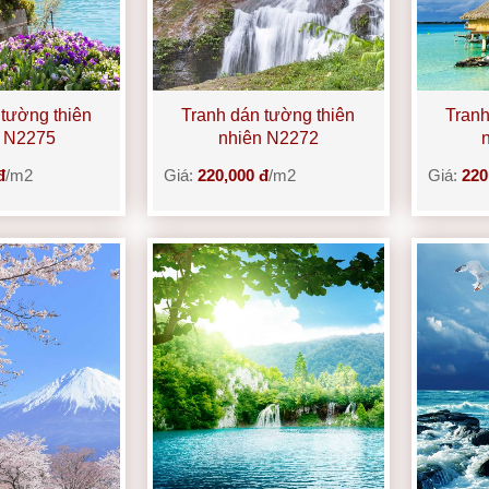
 tường thiên
Tranh dán tường thiên
Tranh
n N2275
nhiên N2272
đ
/m2
Giá:
220,000 đ
/m2
Giá:
220