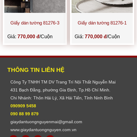
Giấy dán tường 81276-3
Giấy dán tường 81276-1
Giá:
770,000 đ
/Cuộn
Giá:
770,000 đ
/Cuộn
THÔNG TIN LIÊN HỆ
Công Ty TNHH TM DV Trang Trí Nội Thất Nguyễn Mai
431 Bạch Đằng, phường Gia Định, Tp.Hồ Chí Minh.
Chi Nhánh: Thôn Hải Lý, Xã Hải Tiến, Tỉnh Ninh Bình
090909 5458
090 88 99 879
giaydantuongnguyenmai@gmail.com
www.giaydantuongnguyen.com.vn