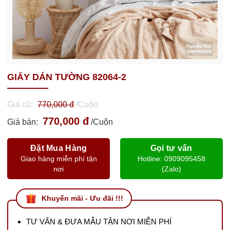
GIẤY DÁN TƯỜNG 82064-2
Giá cũ:
770,000 đ
/Cuộn
770,000 đ
Giá bán:
/Cuộn
Đặt Mua Hàng
Gọi tư vấn
Giao hàng miễn phí tận
Hotline: 0909095458
nơi
(Zalo)
Khuyến mãi - Ưu đãi !!!
TƯ VẤN & ĐƯA MẪU TẬN NƠI MIỄN PHÍ