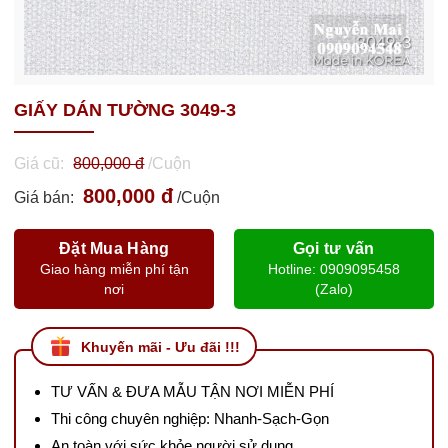
GIẤY DÁN TƯỜNG 3049-3
Giá cũ:
800,000 đ
/Cuộn
800,000 đ
Giá bán:
/Cuộn
Đặt Mua Hàng
Gọi tư vấn
Giao hàng miễn phí tận
Hotline: 0909095458
nơi
(Zalo)
Khuyến mãi - Ưu đãi !!!
TƯ VẤN & ĐƯA MẪU TẬN NƠI MIỄN PHÍ
Thi công chuyên nghiệp: Nhanh-Sạch-Gọn
An toàn với sức khỏe người sử dụng