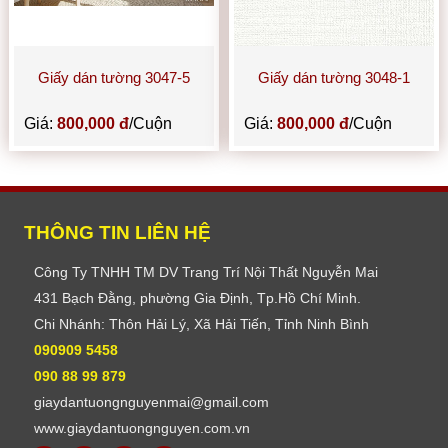
Giấy dán tường 3047-5
Giấy dán tường 3048-1
Giá:
800,000 đ
/Cuộn
Giá:
800,000 đ
/Cuộn
THÔNG TIN LIÊN HỆ
Công Ty TNHH TM DV Trang Trí Nội Thất Nguyễn Mai
431 Bạch Đằng, phường Gia Định, Tp.Hồ Chí Minh.
Chi Nhánh: Thôn Hải Lý, Xã Hải Tiến, Tỉnh Ninh Bình
090909 5458
090 88 99 879
giaydantuongnguyenmai@gmail.com
www.giaydantuongnguyen.com.vn