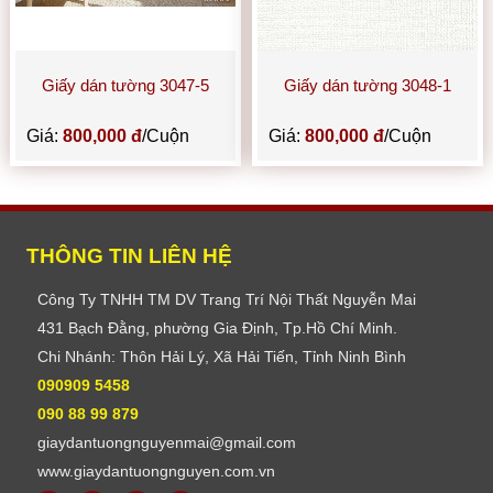
Giấy dán tường 3047-5
Giấy dán tường 3048-1
Giá:
800,000 đ
/Cuộn
Giá:
800,000 đ
/Cuộn
THÔNG TIN LIÊN HỆ
Công Ty TNHH TM DV Trang Trí Nội Thất Nguyễn Mai
431 Bạch Đằng, phường Gia Định, Tp.Hồ Chí Minh.
Chi Nhánh: Thôn Hải Lý, Xã Hải Tiến, Tỉnh Ninh Bình
090909 5458
090 88 99 879
giaydantuongnguyenmai@gmail.com
www.giaydantuongnguyen.com.vn