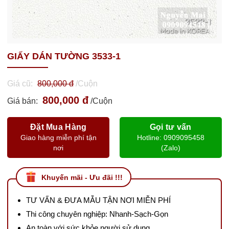
GIẤY DÁN TƯỜNG 3533-1
Giá cũ:
800,000 đ
/Cuộn
800,000 đ
Giá bán:
/Cuộn
Đặt Mua Hàng
Gọi tư vấn
Giao hàng miễn phí tận
Hotline: 0909095458
nơi
(Zalo)
Khuyến mãi - Ưu đãi !!!
TƯ VẤN & ĐƯA MẪU TẬN NƠI MIỄN PHÍ
Thi công chuyên nghiệp: Nhanh-Sạch-Gọn
An toàn với sức khỏe người sử dụng