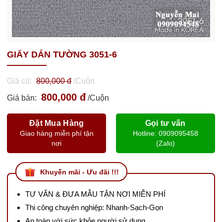
GIẤY DÁN TƯỜNG 3051-6
Giá cũ:
800,000 đ
/Cuộn
800,000 đ
Giá bán:
/Cuộn
Đặt Mua Hàng
Gọi tư vấn
Giao hàng miễn phí tận
Hotline: 0909095458
nơi
(Zalo)
Khuyến mãi - Ưu đãi !!!
TƯ VẤN & ĐƯA MẪU TẬN NƠI MIỄN PHÍ
Thi công chuyên nghiệp: Nhanh-Sạch-Gọn
An toàn với sức khỏe người sử dụng