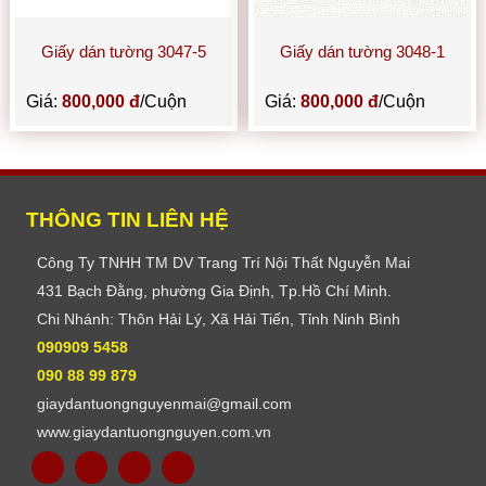
Giấy dán tường 3047-5
Giấy dán tường 3048-1
Giá:
800,000 đ
/Cuộn
Giá:
800,000 đ
/Cuộn
THÔNG TIN LIÊN HỆ
Công Ty TNHH TM DV Trang Trí Nội Thất Nguyễn Mai
431 Bạch Đằng, phường Gia Định, Tp.Hồ Chí Minh.
Chi Nhánh: Thôn Hải Lý, Xã Hải Tiến, Tỉnh Ninh Bình
090909 5458
090 88 99 879
giaydantuongnguyenmai@gmail.com
www.giaydantuongnguyen.com.vn