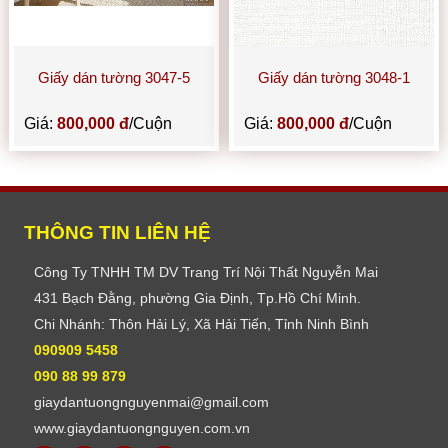
Giấy dán tường 3047-5
Giấy dán tường 3048-1
Giá:
800,000 đ
/Cuộn
Giá:
800,000 đ
/Cuộn
THÔNG TIN LIÊN HỆ
Công Ty TNHH TM DV Trang Trí Nội Thất Nguyễn Mai
431 Bạch Đằng, phường Gia Định, Tp.Hồ Chí Minh.
Chi Nhánh: Thôn Hải Lý, Xã Hải Tiến, Tỉnh Ninh Bình
090909 5458
090 88 99 879
giaydantuongnguyenmai@gmail.com
www.giaydantuongnguyen.com.vn