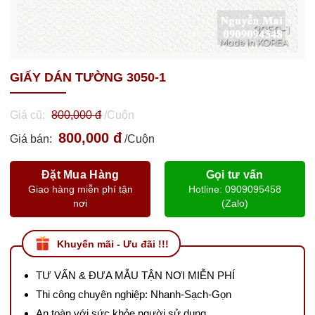
GIẤY DÁN TƯỜNG 3050-1
Giá cũ:
800,000 đ
/Cuộn
800,000 đ
Giá bán:
/Cuộn
Đặt Mua Hàng
Gọi tư vấn
Giao hàng miễn phí tận
Hotline: 0909095458
nơi
(Zalo)
Khuyến mãi - Ưu đãi !!!
TƯ VẤN & ĐƯA MẪU TẬN NƠI MIỄN PHÍ
Thi công chuyên nghiệp: Nhanh-Sạch-Gọn
An toàn với sức khỏe người sử dụng